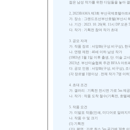
젊은 남성 작가를 위한 디딤돌을 놓아 
2, 2023BAMA 제3회 부산국제호텔아트
가. 장소 : 그랜드조선부산호텔(부산시 
나. 기간 : 2023. 10. 26(목. 11시 DP.오픈 
다. 작가 : 기획전 참여 작가 초대
3. 공모 자격
가. 작품 장르 : 서양화(구상.비구상), 한
나. 연령 제한 : 40세 이하 남성 작가
(1983년 1월 1일 이후 출생, 단. 미술 교
2023년. 부산미술협회 주관 BFAA 아트
다. 공모 인원 : 서양화(구상, 비구상), 조
(각 장르별 1명이상 . 전체 작가 7명 이하
4. 초대 조건
가. 갤러리 : 기획전 전시면 가로 5m 제
나. 작가 : 작품 도착 철수(기획전, 호텔
5. 작품 요건
가. 미발표 작품(인쇄, 미디어로 알려지지
나. 작품 수 및 크기
(1) 기획전
(가). 평면 : 가로 최소 5m 공간에 30호